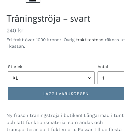
SLIDEN
SLID
Träningströja – svart
Ordinarie
240 kr
pris
Fri frakt över 1000 kronor. Övrig
fraktkostnad
räknas ut
i kassan.
Storlek
Antal
LÄGG I VARUKORGEN
Ny fräsch träningströja i butiken! Långärmad i tunt
och lätt funktionsmaterial som andas och
transporterar bort fukten bra. Passar till de flesta