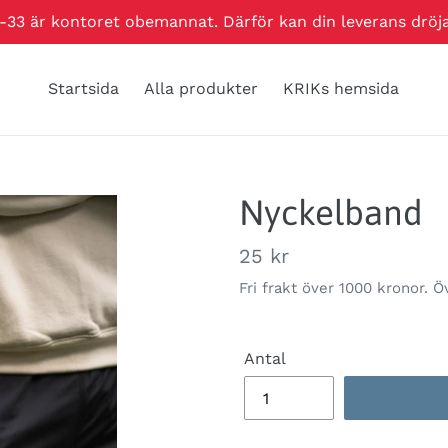
-33 är kontoret obemannat. Därför kan din leverans dröj
Startsida
Alla produkter
KRIKs hemsida
Nyckelband
Ordinarie
25 kr
pris
Fri frakt över 1000 kronor. Ö
Antal