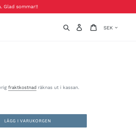
a. Glad sommar!!
Valuta
Sök
Logga in
Varukorg
vrig
fraktkostnad
räknas ut i kassan.
LÄGG I VARUKORGEN