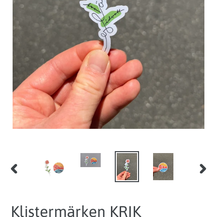
FÖRRA
NÄST
SLIDEN
SLID
Klistermärken KRIK