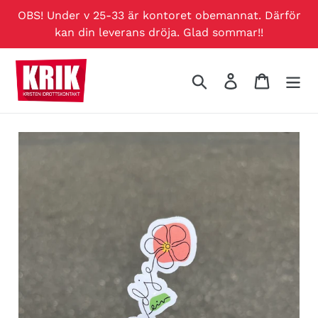
Hoppa
OBS! Under v 25-33 är kontoret obemannat. Därför
över
kan din leverans dröja. Glad sommar!!
till
innehållet
Sök
Logga in
Varukor