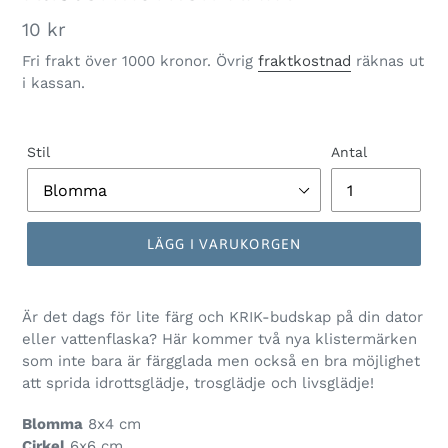
Ordinarie
10 kr
pris
Fri frakt över 1000 kronor. Övrig
fraktkostnad
räknas ut
i kassan.
Stil
Antal
LÄGG I VARUKORGEN
Är det dags för lite färg och KRIK-budskap på din dator
eller vattenflaska? Här kommer två nya klistermärken
som inte bara är färgglada men också en bra möjlighet
att sprida idrottsglädje, trosglädje och livsglädje!
Blomma
8x4 cm
Cirkel
6x6 cm