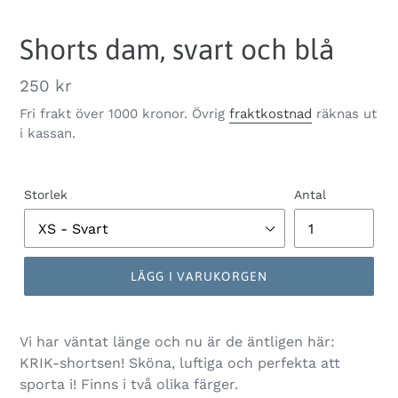
Shorts dam, svart och blå
Ordinarie
250 kr
pris
Fri frakt över 1000 kronor. Övrig
fraktkostnad
räknas ut
i kassan.
Storlek
Antal
LÄGG I VARUKORGEN
Vi har väntat länge och nu är de äntligen här:
KRIK-shortsen! Sköna, luftiga och perfekta att
sporta i! Finns i två olika färger.